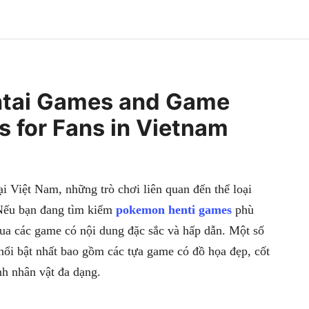
tai Games and Game
for Fans in Vietnam
 Việt Nam, những trò chơi liên quan đến thể loại
Nếu bạn đang tìm kiếm
pokemon henti games
phù
qua các game có nội dung đặc sắc và hấp dẫn. Một số
ổi bật nhất bao gồm các tựa game có đồ họa đẹp, cốt
nh nhân vật đa dạng.