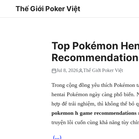
Thế Giới Poker Việt
Top Pokémon Hen
Recommendations 
Jul 8, 2026
Thế Giới Poker Việt
Trong cộng đồng yêu thích Pokémon tại
hentai Pokémon ngày càng phổ biến. 
hợp để trải nghiệm, thì không thể bỏ 
pokemon h game recommendations
n
truyện lôi cuốn cùng khả năng tùy chỉ
(...)