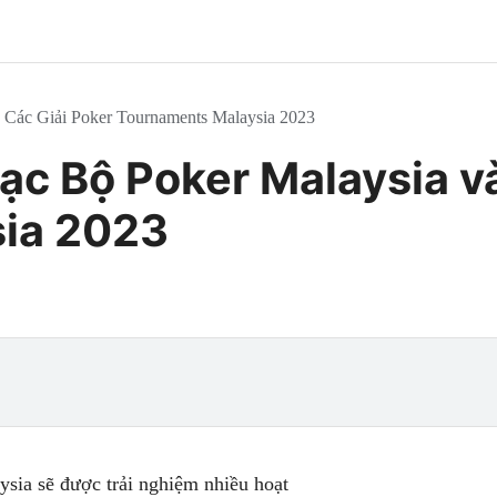
 Các Giải Poker Tournaments Malaysia 2023
c Bộ Poker Malaysia và
ia 2023
sia sẽ được trải nghiệm nhiều hoạt