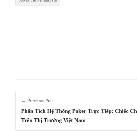
← Previous Post
Phân Tích Hệ Thống Poker Trực Tiếp: Chiếc C
Trên Thị Trường Việt Nam