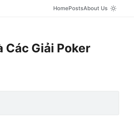
Home
Posts
About Us
 Các Giải Poker