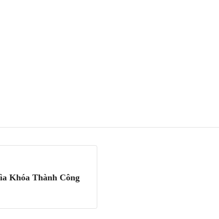
hìa Khóa Thành Công