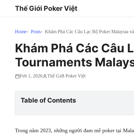
Thế Giới Poker Việt
Home
Posts
Khám Phá Các Câu Lạc Bộ Poker Malaysia và
Khám Phá Các Câu Lạ
Tournaments Malays
Feb 1, 2026
Thế Giới Poker Việt
Table of Contents
Trong năm 2023, những người đam mê poker tại Malay