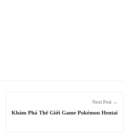
Next Post →
Khám Phá Thế Giới Game Pokémon Hentai