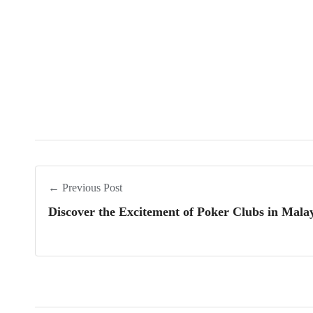
← Previous Post
Discover the Excitement of Poker Clubs in Mala