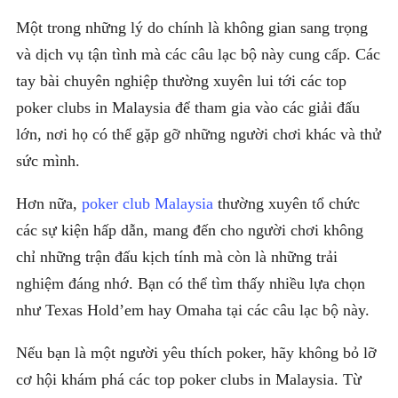
Một trong những lý do chính là không gian sang trọng
và dịch vụ tận tình mà các câu lạc bộ này cung cấp. Các
tay bài chuyên nghiệp thường xuyên lui tới các top
poker clubs in Malaysia để tham gia vào các giải đấu
lớn, nơi họ có thể gặp gỡ những người chơi khác và thử
sức mình.
Hơn nữa,
poker club Malaysia
thường xuyên tổ chức
các sự kiện hấp dẫn, mang đến cho người chơi không
chỉ những trận đấu kịch tính mà còn là những trải
nghiệm đáng nhớ. Bạn có thể tìm thấy nhiều lựa chọn
như Texas Hold’em hay Omaha tại các câu lạc bộ này.
Nếu bạn là một người yêu thích poker, hãy không bỏ lỡ
cơ hội khám phá các top poker clubs in Malaysia. Từ