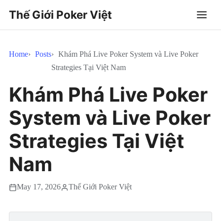
Thế Giới Poker Việt
Home
Posts
Khám Phá Live Poker System và Live Poker
Strategies Tại Việt Nam
Khám Phá Live Poker
System và Live Poker
Strategies Tại Việt
Nam
May 17, 2026
Thế Giới Poker Việt