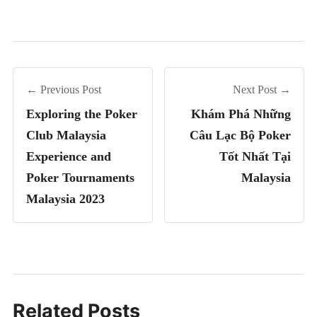
← Previous Post
Next Post →
Exploring the Poker
Khám Phá Những
Club Malaysia
Câu Lạc Bộ Poker
Experience and
Tốt Nhất Tại
Poker Tournaments
Malaysia
Malaysia 2023
Related Posts